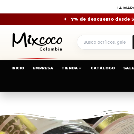
LA MAR
✦
7% de descuento
desde 
INICIO
EMPRESA
TIENDA
CATÁLOGO
SAL