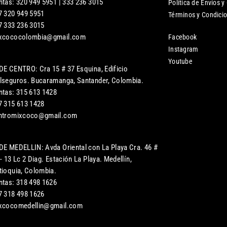
ntas: 320 949 5951 | 333 236 3015
Política de Envíos y
7 320 949 5951
Términos y Condici
7 333 236 3015
xcococolombia@gmail.com
Facebook
Instagram
Youtube
DE CENTRO: Cra 15 # 37 Esquina, Edificio
lseguros. Bucaramanga, Santander, Colombia.
ntas: 315 613 1428
7 315 613 1428
ntromixcoco@gmail.com
DE MEDELLIN: Avda Oriental con La Playa Cra. 46 #
- 13 Lc 2 Diag. Estación La Playa. Medellín,
tioquia, Colombia.
ntas: 318 498 1626
7 318 498 1626
xcocomedellin@gmail.com