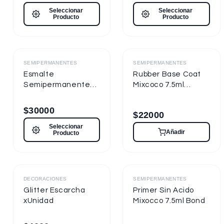
Seleccionar
Seleccionar
Producto
Producto
Destacado
Destacado
SEMIPERMANENTES
SEMIPERMANENTES
Esmalte
Rubber Base Coat
Semipermanente
Mixcoco 7.5ml
Mixcoco FRE
Semipermanente
Semitraslúcido 15ml
para Uñas
$
30000
$
22000
para Uñas
Seleccionar
Añadir
Producto
Destacado
Destacado
DECORACIONES
SEMIPERMANENTES
Glitter Escarcha
Primer Sin Acido
xUnidad
Mixocco 7.5ml Bond