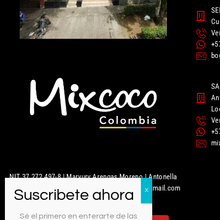
SE
Cu
Ve
+5
bo
SA
An
Lo
Ve
+5
mi
NIT 37.272.497-8 | Maryury Arengas Moreno | Antonella
Nails | Mixcoco Colombia | mixcococolombia@gmail.com
| 320 949 5951
Sé el primero en enterarte de las