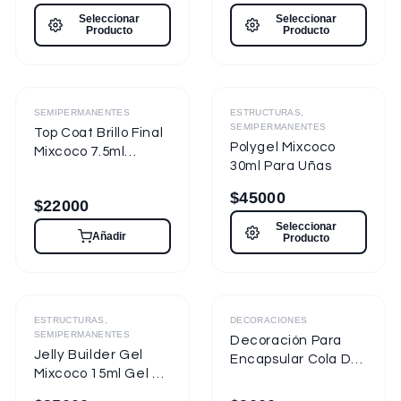
7.5ml Nueva
Seleccionar
Seleccionar
Presentación
Producto
Producto
Destacado
Destacado
SEMIPERMANENTES
ESTRUCTURAS,
SEMIPERMANENTES
Top Coat Brillo Final
Polygel Mixcoco
Mixcoco 7.5ml
30ml Para Uñas
Semipermanente
para Uñas
$
45000
$
22000
Seleccionar
Añadir
Producto
ESTRUCTURAS,
DECORACIONES
SEMIPERMANENTES
Decoración Para
Jelly Builder Gel
Encapsular Cola De
Mixcoco 15ml Gel de
Sirena Tornasol
Construcción