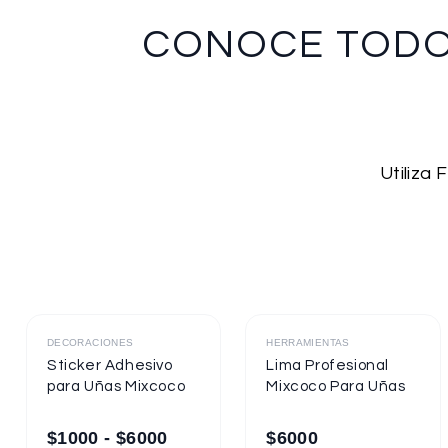
CONOCE TOD
Utiliza
Destacado
Destacado
DECORACIONES
HERRAMIENTAS
Sticker Adhesivo
Lima Profesional
para Uñas Mixcoco
Mixcoco Para Uñas
$
1000
-
$
6000
$
6000