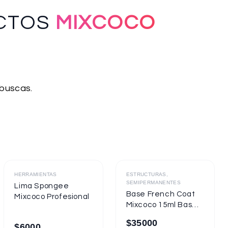
CTOS
MIXCOCO
 buscas.
Destacado
Destacado
HERRAMIENTAS
ESTRUCTURAS,
SEMIPERMANENTES
Lima Spongee
Base French Coat
Mixcoco Profesional
Mixcoco 15ml Base
Gel Con Color
$
35000
$
6000