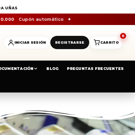
RA UÑAS
00.000
Cupón automático
✦
0
INICIAR SESIÓN
REGISTRARSE
CARRITO
OCUMENTACIÓN
BLOG
PREGUNTAS FRECUENTES