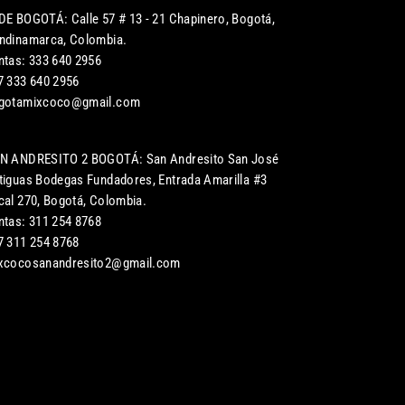
DE BOGOTÁ: Calle 57 # 13 - 21 Chapinero, Bogotá,
ndinamarca, Colombia.
ntas: 333 640 2956
7 333 640 2956
gotamixcoco@gmail.com
N ANDRESITO 2 BOGOTÁ: San Andresito San José
tiguas Bodegas Fundadores, Entrada Amarilla #3
cal 270, Bogotá, Colombia.
ntas: 311 254 8768
7 311 254 8768
xcocosanandresito2@gmail.com