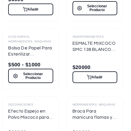
Seleccionar
Añadir
Producto
Destacado
ACCESORIOS,
SEMIPERMANENTES
HERRAMIENTAS, MÁQUINAS
ESMALTE MIXCOCO
Bolsa De Papel Para
SMC 138 BLANCO
Esterilizar
TIZA 7.5ml
Herramientas
Semipermanente
$
500
-
$
1000
$
20000
Seleccionar
Añadir
Producto
Destacado
DECORACIONES
HERRAMIENTAS, MÁQUINAS
Efecto Espejo en
Broca Para
Polvo Mixcoco para
manicura flamas y
uñas
cilíndricas