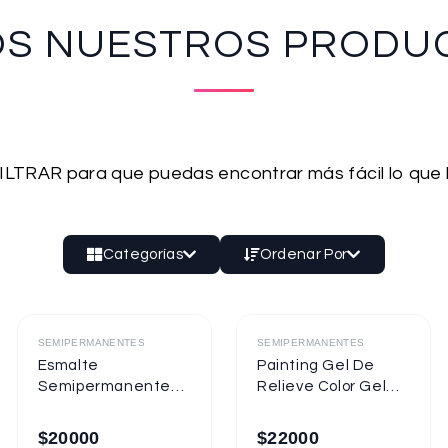
OS NUESTROS PRODU
 FILTRAR para que puedas encontrar más fácil lo que
Categorías
Ordenar Por
Destacado
Destacado
SEMIPERMANENTES
SEMIPERMANENTES
Esmalte
Painting Gel De
Semipermanente
Relieve Color Gel
Mixcoco
Mixcoco 1/4oz
Semitraslúcido
$
20000
$
22000