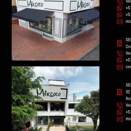
Ve
+5
+5
mi
SE
Co
Ve
+5
ce
SE
52 
An
Ve
+5
mi