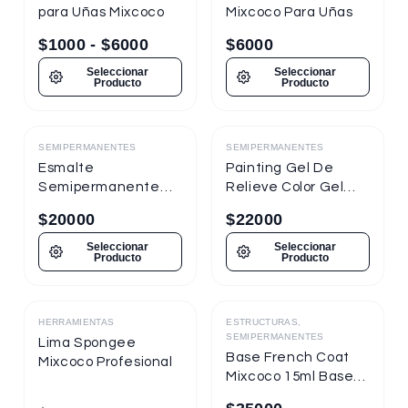
para Uñas Mixcoco
Mixcoco Para Uñas
$
1000
-
$
6000
$
6000
Seleccionar
Seleccionar
Producto
Producto
SEMIPERMANENTES
SEMIPERMANENTES
Destacado
Destacado
Esmalte
Painting Gel De
Semipermanente
Relieve Color Gel
Mixcoco
Mixcoco 1/4oz
$
20000
$
22000
Semitraslúcido 7.5ml
Nueva Presentación
Seleccionar
Seleccionar
Producto
Producto
HERRAMIENTAS
ESTRUCTURAS,
Destacado
Destacado
SEMIPERMANENTES
Lima Spongee
Base French Coat
Mixcoco Profesional
Mixcoco 15ml Base
Gel Con Color