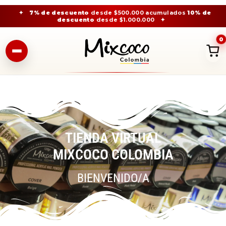
✦
7% de descuento
desde $500.000 acumulados
10% de
descuento
desde $1.000.000
✦
0
TIENDA VIRTUAL
MIXCOCO COLOMBIA
BIENVENIDO/A