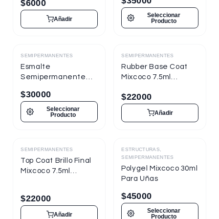
$
35000
$
6000
Seleccionar
Añadir
Producto
SEMIPERMANENTES
SEMIPERMANENTES
Destacado
Destacado
Esmalte
Rubber Base Coat
Semipermanente
Mixcoco 7.5ml
Mixcoco FRE
Semipermanente
$
30000
$
22000
Semitraslúcido 15ml
para Uñas
para Uñas
Seleccionar
Añadir
Producto
SEMIPERMANENTES
ESTRUCTURAS,
Destacado
Destacado
SEMIPERMANENTES
Top Coat Brillo Final
Polygel Mixcoco 30ml
Mixcoco 7.5ml
Para Uñas
Semipermanente
para Uñas
$
45000
$
22000
Seleccionar
Añadir
Producto