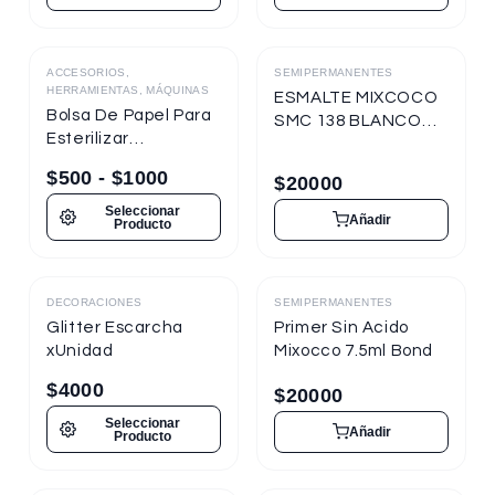
ACCESORIOS,
SEMIPERMANENTES
Destacado
HERRAMIENTAS, MÁQUINAS
ESMALTE MIXCOCO
Bolsa De Papel Para
SMC 138 BLANCO
Esterilizar
TIZA 7.5ml
Herramientas
Semipermanente
$
500
-
$
1000
$
20000
Seleccionar
Añadir
Producto
DECORACIONES
SEMIPERMANENTES
Destacado
Destacado
Glitter Escarcha
Primer Sin Acido
xUnidad
Mixocco 7.5ml Bond
$
4000
$
20000
Seleccionar
Añadir
Producto