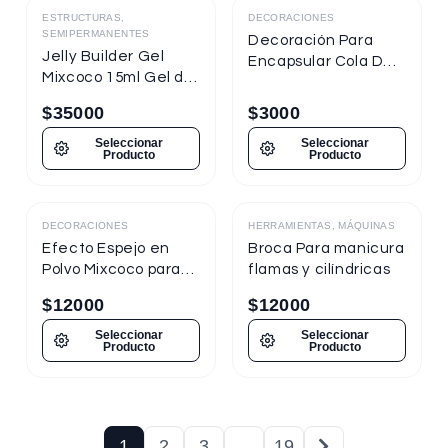
ESTRUCTURAS,
DECORACIONES
SEMIPERMANENTES
Decoración Para
Jelly Builder Gel
Encapsular Cola De
Mixcoco 15ml Gel de
Sirena Tornasol
Construcción
$
35000
$
3000
Seleccionar
Seleccionar
Producto
Producto
DECORACIONES
HERRAMIENTAS, MÁQUINAS
Destacado
Efecto Espejo en
Broca Para manicura
Polvo Mixcoco para
flamas y cilíndricas
uñas
$
12000
$
12000
Seleccionar
Seleccionar
Producto
Producto
1
2
3
…
19