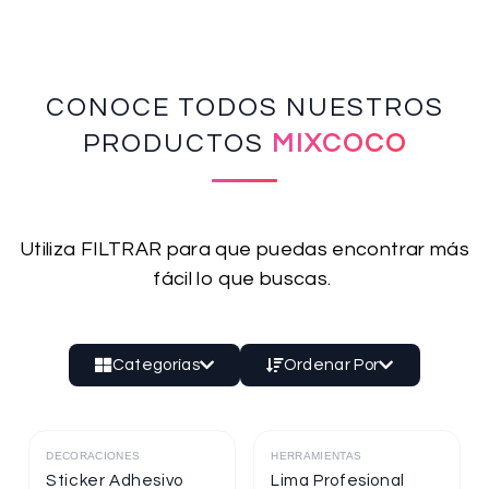
CONOCE TODOS NUESTROS
PRODUCTOS
MIXCOCO
Utiliza FILTRAR para que puedas encontrar más
fácil lo que buscas.
Categorías
Ordenar Por
DECORACIONES
HERRAMIENTAS
Destacado
Destacado
Sticker Adhesivo
Lima Profesional