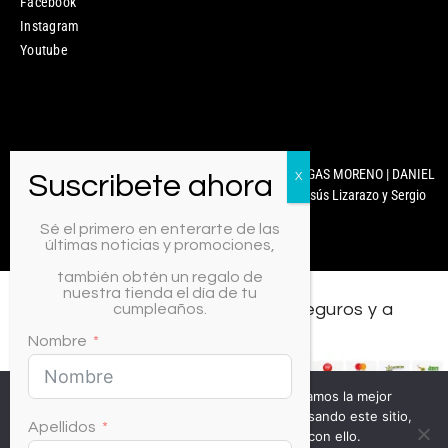
Facebook
Instagram
Youtube
Mixcoco Colombia | Antonella Nails | MARYURY ARENGAS MORENO | DANIEL
CARABALLO | © 2025 Diseñado y Desarrollado por Jesús Lizarazo y Sergio
Martínez.
Sé el primero en enterarte de las
últimas noticias y promociones,
también obtén un regalo de
nuestra tienda el día de tu
Todos los medios de pago, seguros y a
cumpleaños.
crédito.
Nombre
Usamos cookies para asegurar que te damos la mejor
experiencia en nuestra web. Si continúas usando este sitio,
Apellidos
asumiremos que estás de acuerdo con ello.