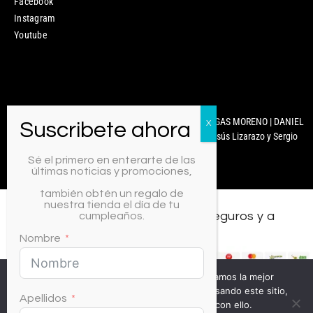
Facebook
Instagram
Youtube
Mixcoco Colombia | Antonella Nails | MARYURY ARENGAS MORENO | DANIEL
CARABALLO | © 2025 Diseñado y Desarrollado por Jesús Lizarazo y Sergio
Martínez.
Sé el primero en enterarte de las
últimas noticias y promociones,
también obtén un regalo de
nuestra tienda el día de tu
Todos los medios de pago, seguros y a
cumpleaños.
crédito.
Nombre
Usamos cookies para asegurar que te damos la mejor
experiencia en nuestra web. Si continúas usando este sitio,
Apellidos
asumiremos que estás de acuerdo con ello.