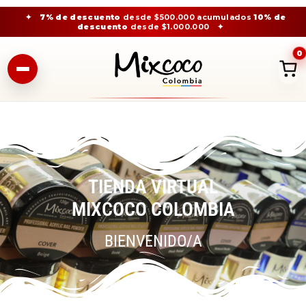
✦
7% de descuento
desde $500.000 acumulados
10% de
descuento
desde $1.000.000
✦
0
TIENDA VIRTUAL
MIXCOCO COLOMBIA
BIENVENIDO/A