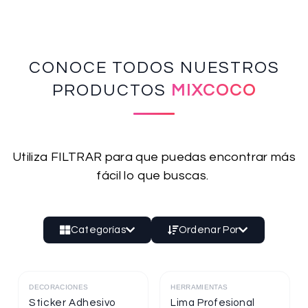
CONOCE TODOS NUESTROS
PRODUCTOS
MIXCOCO
Utiliza FILTRAR para que puedas encontrar más
fácil lo que buscas.
Categorías
Ordenar Por
DECORACIONES
HERRAMIENTAS
Destacado
Destacado
Sticker Adhesivo
Lima Profesional