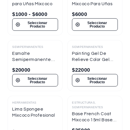
para Uñas Mixcoco
Mixcoco Para Uñas
$
1000
-
$
6000
$
6000
Seleccionar
Seleccionar
Producto
Producto
SEMIPERMANENTES
SEMIPERMANENTES
Destacado
Destacado
Esmalte
Painting Gel De
Semipermanente
Relieve Color Gel
Mixcoco
Mixcoco 1/4oz
$
20000
$
22000
Semitraslúcido 7.5ml
Nueva Presentación
Seleccionar
Seleccionar
Producto
Producto
HERRAMIENTAS
ESTRUCTURAS,
Destacado
Destacado
SEMIPERMANENTES
Lima Spongee
Base French Coat
Mixcoco Profesional
Mixcoco 15ml Base
Gel Con Color