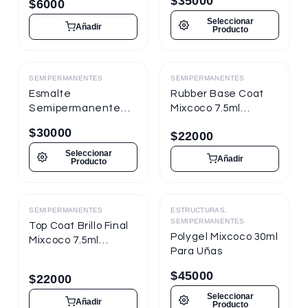
$
35000
$
6000
Seleccionar
Añadir
Producto
SEMIPERMANENTES
SEMIPERMANENTES
Destacado
Destacado
Esmalte
Rubber Base Coat
Semipermanente
Mixcoco 7.5ml
Mixcoco FRE
Semipermanente
$
30000
$
22000
Semitraslúcido 15ml
para Uñas
para Uñas
Seleccionar
Añadir
Producto
SEMIPERMANENTES
ESTRUCTURAS,
Destacado
Destacado
SEMIPERMANENTES
Top Coat Brillo Final
Polygel Mixcoco 30ml
Mixcoco 7.5ml
Para Uñas
Semipermanente
para Uñas
$
45000
$
22000
Seleccionar
Añadir
Producto