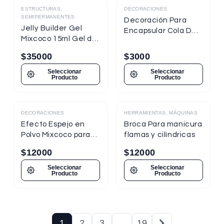
ESTRUCTURAS,
DECORACIONES
SEMIPERMANENTES
Decoración Para
Jelly Builder Gel
Encapsular Cola De
Mixcoco 15ml Gel de
Sirena Tornasol
Construcción
$
35000
$
3000
Seleccionar
Seleccionar
Producto
Producto
DECORACIONES
HERRAMIENTAS, MÁQUINAS
Destacado
Efecto Espejo en
Broca Para manicura
Polvo Mixcoco para
flamas y cilíndricas
uñas
$
12000
$
12000
Seleccionar
Seleccionar
Producto
Producto
1
2
3
…
19