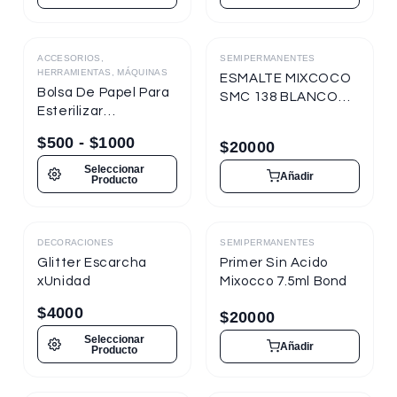
ACCESORIOS,
SEMIPERMANENTES
Destacado
HERRAMIENTAS, MÁQUINAS
ESMALTE MIXCOCO
Bolsa De Papel Para
SMC 138 BLANCO
Esterilizar
TIZA 7.5ml
Herramientas
Semipermanente
$
500
-
$
1000
$
20000
Seleccionar
Añadir
Producto
DECORACIONES
SEMIPERMANENTES
Destacado
Destacado
Glitter Escarcha
Primer Sin Acido
xUnidad
Mixocco 7.5ml Bond
$
4000
$
20000
Seleccionar
Añadir
Producto