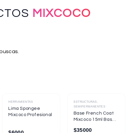
CTOS
MIXCOCO
 buscas.
Destacado
Destacado
HERRAMIENTAS
ESTRUCTURAS,
SEMIPERMANENTES
Lima Spongee
Base French Coat
Mixcoco Profesional
Mixcoco 15ml Base
Gel Con Color
$
35000
$
6000