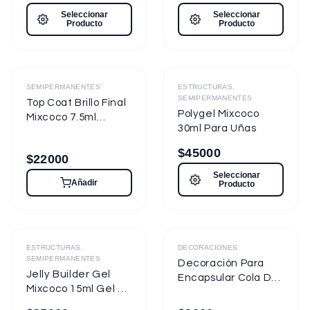
7.5ml Nueva
Seleccionar
Seleccionar
Presentación
Producto
Producto
Destacado
Destacado
SEMIPERMANENTES
ESTRUCTURAS,
SEMIPERMANENTES
Top Coat Brillo Final
Polygel Mixcoco
Mixcoco 7.5ml
30ml Para Uñas
Semipermanente
para Uñas
$
45000
$
22000
Seleccionar
Añadir
Producto
ESTRUCTURAS,
DECORACIONES
SEMIPERMANENTES
Decoración Para
Jelly Builder Gel
Encapsular Cola De
Mixcoco 15ml Gel de
Sirena Tornasol
Construcción