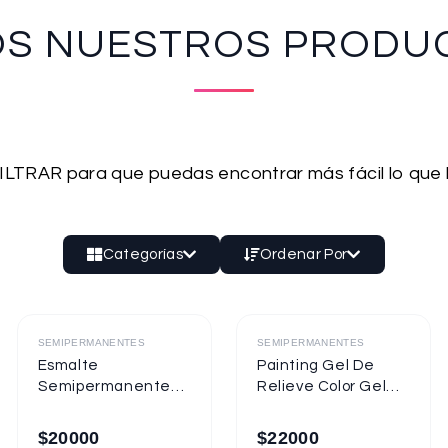
OS NUESTROS PRODU
 FILTRAR para que puedas encontrar más fácil lo que
Categorías
Ordenar Por
Destacado
Destacado
SEMIPERMANENTES
SEMIPERMANENTES
Esmalte
Painting Gel De
Semipermanente
Relieve Color Gel
Mixcoco
Mixcoco 1/4oz
Semitraslúcido
$
20000
$
22000