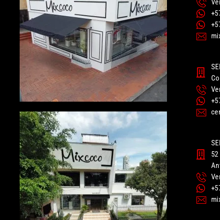
Ve
+5
+5
mi
SE
Co
Ve
+5
ce
SE
52 
An
Ve
+5
mi