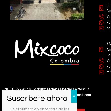
SE
Cu
Ve
+5
bo
SA
An
Lo
Ve
+5
mi
NIT 37.272.497-8 | Maryury Arengas Moreno | Antonella
Nails | Mixcoco Colombia | mixcococolombia@gmail.com
| 320 949 5951
Sé el primero en enterarte de las