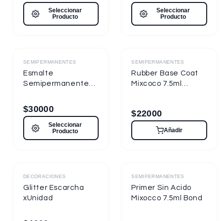
Seleccionar
Seleccionar
Producto
Producto
Destacado
Destacado
SEMIPERMANENTES
SEMIPERMANENTES
Esmalte
Rubber Base Coat
Semipermanente
Mixcoco 7.5ml
Mixcoco FRE
Semipermanente
Semitraslúcido 15ml
para Uñas
$
30000
$
22000
para Uñas
Seleccionar
Añadir
Producto
Destacado
Destacado
DECORACIONES
SEMIPERMANENTES
Glitter Escarcha
Primer Sin Acido
xUnidad
Mixocco 7.5ml Bond