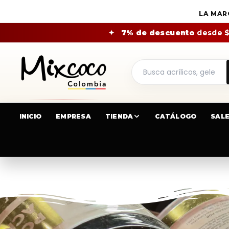
LA MAR
✦
7% de descuento
desde 
INICIO
EMPRESA
TIENDA
CATÁLOGO
SAL