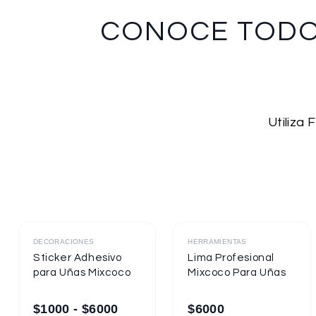
CONOCE TOD
Utiliza
Destacado
Destacado
DECORACIONES
HERRAMIENTAS
Sticker Adhesivo
Lima Profesional
para Uñas Mixcoco
Mixcoco Para Uñas
$
1000
-
$
6000
$
6000