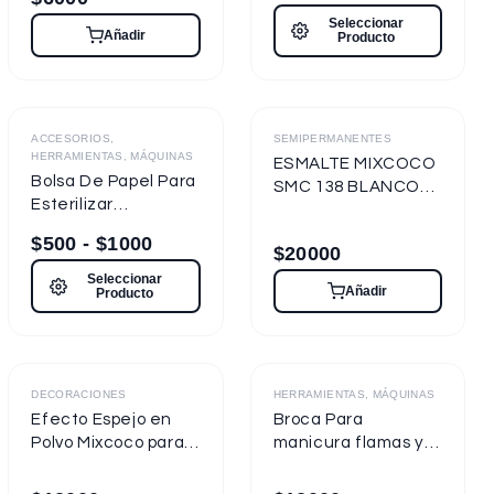
Seleccionar
Añadir
Producto
Destacado
ACCESORIOS,
SEMIPERMANENTES
HERRAMIENTAS, MÁQUINAS
ESMALTE MIXCOCO
Bolsa De Papel Para
SMC 138 BLANCO
Esterilizar
TIZA 7.5ml
Herramientas
Semipermanente
$
500
-
$
1000
$
20000
Seleccionar
Añadir
Producto
Destacado
DECORACIONES
HERRAMIENTAS, MÁQUINAS
Efecto Espejo en
Broca Para
Polvo Mixcoco para
manicura flamas y
uñas
cilíndricas