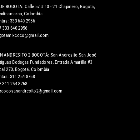
DE BOGOTÁ: Calle 57 # 13 - 21 Chapinero, Bogotá,
ndinamarca, Colombia.
ntas: 333 640 2956
7 333 640 2956
gotamixcoco@gmail.com
N ANDRESITO 2 BOGOTÁ: San Andresito San José
tiguas Bodegas Fundadores, Entrada Amarilla #3
cal 270, Bogotá, Colombia.
ntas: 311 254 8768
7 311 254 8768
xcocosanandresito2@gmail.com