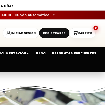
RA UÑAS
00.000
Cupón automático
✦
0
INICIAR SESIÓN
REGISTRARSE
CARRITO
OCUMENTACIÓN
BLOG
PREGUNTAS FRECUENTES