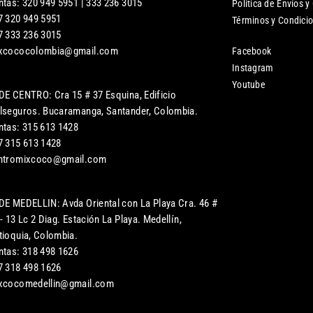
ntas: 320 949 5951 | 333 236 3015
Política de Envíos y
7 320 949 5951
Términos y Condici
7 333 236 3015
xcococolombia@gmail.com
Facebook
Instagram
Youtube
DE CENTRO: Cra 15 # 37 Esquina, Edificio
lseguros. Bucaramanga, Santander, Colombia.
ntas: 315 613 1428
7 315 613 1428
ntromixcoco@gmail.com
DE MEDELLIN: Avda Oriental con La Playa Cra. 46 #
- 13 Lc 2 Diag. Estación La Playa. Medellín,
tioquia, Colombia.
ntas: 318 498 1626
7 318 498 1626
xcocomedellin@gmail.com