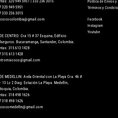
ntas: 320 949 5951 | 333 236 3015
Política de Envíos y
7 320 949 5951
Términos y Condici
7 333 236 3015
xcococolombia@gmail.com
Facebook
Instagram
Youtube
DE CENTRO: Cra 15 # 37 Esquina, Edificio
lseguros. Bucaramanga, Santander, Colombia.
ntas: 315 613 1428
7 315 613 1428
ntromixcoco@gmail.com
DE MEDELLIN: Avda Oriental con La Playa Cra. 46 #
- 13 Lc 2 Diag. Estación La Playa. Medellín,
tioquia, Colombia.
ntas: 318 498 1626
7 318 498 1626
xcocomedellin@gmail.com