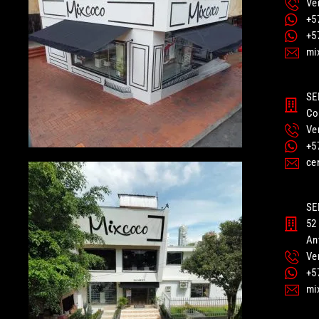
Ve
+5
+5
mi
SE
Co
Ve
+5
ce
SE
52 
An
Ve
+5
mi