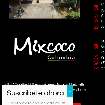
SE
Cu
Ve
+5
bo
SA
An
Lo
Ve
+5
mi
NIT 37.272.497-8 | Maryury Arengas Moreno | Antonella
Nails | Mixcoco Colombia | mixcococolombia@gmail.com
| 320 949 5951
Sé el primero en enterarte de las