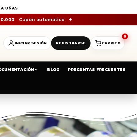
RA UÑAS
00.000
Cupón automático
✦
0
INICIAR SESIÓN
REGISTRARSE
CARRITO
OCUMENTACIÓN
BLOG
PREGUNTAS FRECUENTES