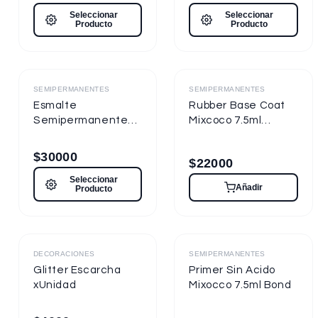
Seleccionar
Seleccionar
Producto
Producto
Destacado
Destacado
SEMIPERMANENTES
SEMIPERMANENTES
Esmalte
Rubber Base Coat
Semipermanente
Mixcoco 7.5ml
Mixcoco FRE
Semipermanente
Semitraslúcido 15ml
para Uñas
$
30000
$
22000
para Uñas
Seleccionar
Añadir
Producto
Destacado
Destacado
DECORACIONES
SEMIPERMANENTES
Glitter Escarcha
Primer Sin Acido
xUnidad
Mixocco 7.5ml Bond