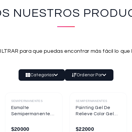
OS NUESTROS PRODU
 FILTRAR para que puedas encontrar más fácil lo que
Categorías
Ordenar Por
Destacado
Destacado
SEMIPERMANENTES
SEMIPERMANENTES
Esmalte
Painting Gel De
Semipermanente
Relieve Color Gel
Mixcoco
Mixcoco 1/4oz
Semitraslúcido
$
20000
$
22000