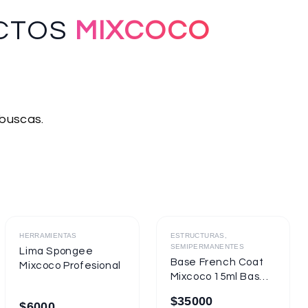
CTOS
MIXCOCO
 buscas.
Destacado
Destacado
HERRAMIENTAS
ESTRUCTURAS,
SEMIPERMANENTES
Lima Spongee
Base French Coat
Mixcoco Profesional
Mixcoco 15ml Base
Gel Con Color
$
35000
$
6000