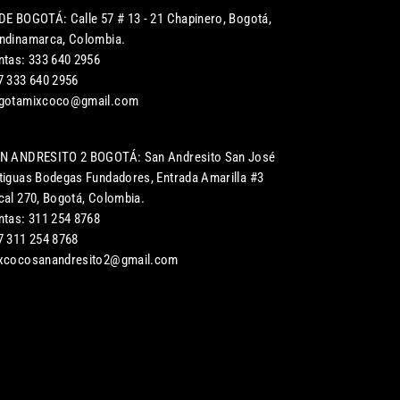
DE BOGOTÁ: Calle 57 # 13 - 21 Chapinero, Bogotá,
ndinamarca, Colombia.
ntas: 333 640 2956
7 333 640 2956
gotamixcoco@gmail.com
N ANDRESITO 2 BOGOTÁ: San Andresito San José
tiguas Bodegas Fundadores, Entrada Amarilla #3
cal 270, Bogotá, Colombia.
ntas: 311 254 8768
7 311 254 8768
xcocosanandresito2@gmail.com