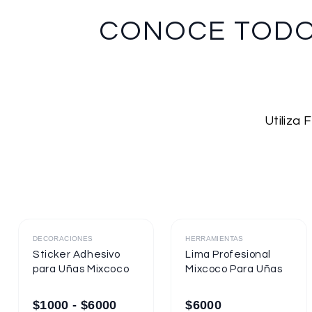
CONOCE TOD
Utiliza
Destacado
Destacado
DECORACIONES
HERRAMIENTAS
Sticker Adhesivo
Lima Profesional
para Uñas Mixcoco
Mixcoco Para Uñas
$
1000
-
$
6000
$
6000