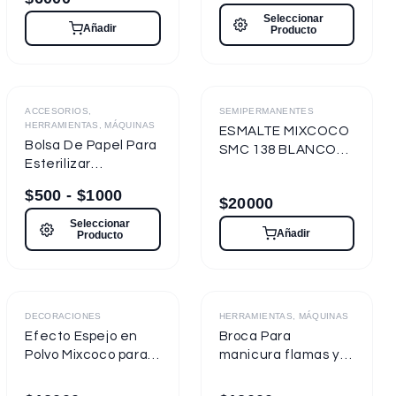
Seleccionar
Añadir
Producto
Destacado
ACCESORIOS,
SEMIPERMANENTES
HERRAMIENTAS, MÁQUINAS
ESMALTE MIXCOCO
Bolsa De Papel Para
SMC 138 BLANCO
Esterilizar
TIZA 7.5ml
Herramientas
Semipermanente
$
500
-
$
1000
$
20000
Seleccionar
Añadir
Producto
Destacado
DECORACIONES
HERRAMIENTAS, MÁQUINAS
Efecto Espejo en
Broca Para
Polvo Mixcoco para
manicura flamas y
uñas
cilíndricas