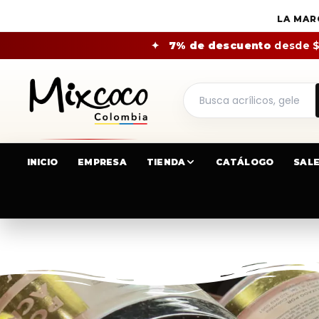
LA MAR
✦
7% de descuento
desde 
INICIO
EMPRESA
TIENDA
CATÁLOGO
SAL