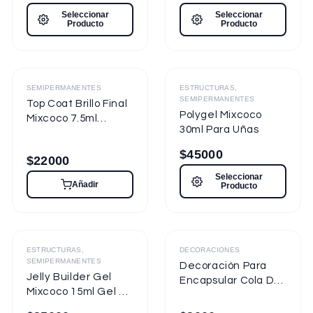
7.5ml Nueva
Seleccionar
Seleccionar
Presentación
Producto
Producto
Destacado
Destacado
SEMIPERMANENTES
ESTRUCTURAS,
SEMIPERMANENTES
Top Coat Brillo Final
Polygel Mixcoco
Mixcoco 7.5ml
30ml Para Uñas
Semipermanente
para Uñas
$
45000
$
22000
Seleccionar
Añadir
Producto
ESTRUCTURAS,
DECORACIONES
SEMIPERMANENTES
Decoración Para
Jelly Builder Gel
Encapsular Cola De
Mixcoco 15ml Gel de
Sirena Tornasol
Construcción