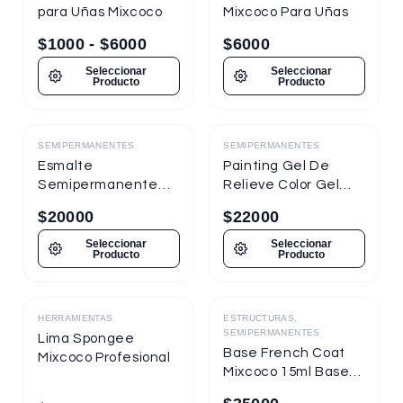
para Uñas Mixcoco
Mixcoco Para Uñas
$
1000
-
$
6000
$
6000
Seleccionar
Seleccionar
Producto
Producto
SEMIPERMANENTES
SEMIPERMANENTES
Destacado
Destacado
Esmalte
Painting Gel De
Semipermanente
Relieve Color Gel
Mixcoco
Mixcoco 1/4oz
$
20000
$
22000
Semitraslúcido 7.5ml
Nueva Presentación
Seleccionar
Seleccionar
Producto
Producto
HERRAMIENTAS
ESTRUCTURAS,
Destacado
Destacado
SEMIPERMANENTES
Lima Spongee
Base French Coat
Mixcoco Profesional
Mixcoco 15ml Base
Gel Con Color