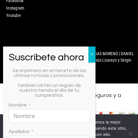
Facebook
Instagram
Youtube
Mixcoco Colombia | Antonella Nails | MARYURY ARENGAS MORENO | DANIEL
CARABALLO | © 2025 Diseñado y Desarrollado por Jesús Lizarazo y Sergio
Martínez.
Sé el primero en enterarte de las
últimas noticias y promociones,
también obtén un regalo de
nuestra tienda el día de tu
Todos los medios de pago, seguros y a
cumpleaños.
crédito.
Nombre
Usamos cookies para asegurar que te damos la mejor
experiencia en nuestra web. Si continúas usando este sitio,
Apellidos
asumiremos que estás de acuerdo con ello.