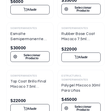
$
35000
$
6000
Seleccionar
Añadir
Producto
SEMIPERMANENTES
SEMIPERMANENTES
Destacado
Destacado
Esmalte
Rubber Base Coat
Semipermanente
Mixcoco 7.5ml
Mixcoco FRE
Semipermanente
$
30000
$
22000
Semitraslúcido 15ml
para Uñas
para Uñas
Seleccionar
Añadir
Producto
SEMIPERMANENTES
ESTRUCTURAS,
Destacado
Destacado
SEMIPERMANENTES
Top Coat Brillo Final
Polygel Mixcoco 30ml
Mixcoco 7.5ml
Para Uñas
Semipermanente
para Uñas
$
45000
$
22000
Seleccionar
Añadir
Producto