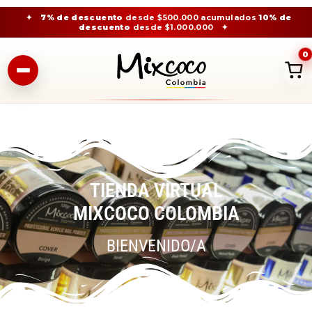
✦
7% de descuento
desde $500.000 acumulados
10% de
descuento
desde $1.000.000
✦
0
TIENDA VIRTUAL
MIXCOCO COLOMBIA
BIENVENIDO/A