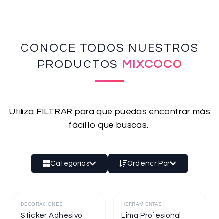
CONOCE TODOS NUESTROS
PRODUCTOS
MIXCOCO
Utiliza FILTRAR para que puedas encontrar más
fácil lo que buscas.
Categorías
Ordenar Por
DECORACIONES
HERRAMIENTAS
Destacado
Destacado
Sticker Adhesivo
Lima Profesional