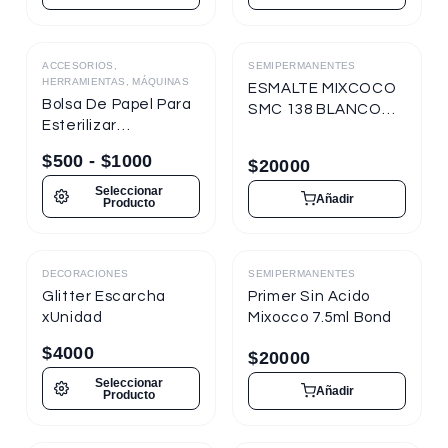
ACCESORIOS,
SEMIPERMANENTES
Destacado
HERRAMIENTAS, MÁQUINAS
ESMALTE MIXCOCO
Bolsa De Papel Para
SMC 138 BLANCO
Esterilizar
TIZA 7.5ml
Herramientas
Semipermanente
$
500
-
$
1000
$
20000
Seleccionar
Añadir
Producto
DECORACIONES
SEMIPERMANENTES
Destacado
Destacado
Glitter Escarcha
Primer Sin Acido
xUnidad
Mixocco 7.5ml Bond
$
4000
$
20000
Seleccionar
Añadir
Producto