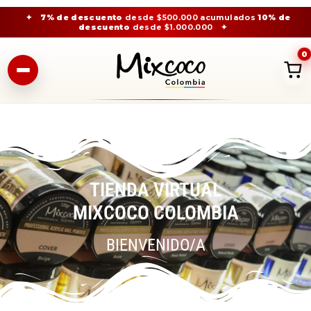
✦
7% de descuento
desde $500.000 acumulados
10% de
descuento
desde $1.000.000
✦
0
TIENDA VIRTUAL
MIXCOCO COLOMBIA
BIENVENIDO/A