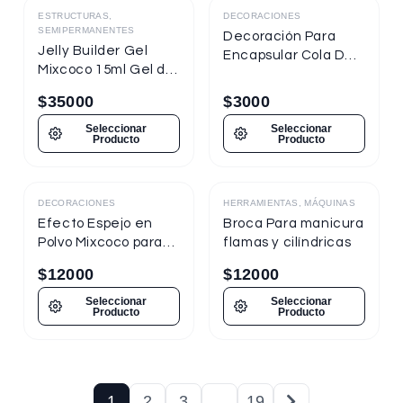
ESTRUCTURAS,
DECORACIONES
SEMIPERMANENTES
Decoración Para
Jelly Builder Gel
Encapsular Cola De
Mixcoco 15ml Gel de
Sirena Tornasol
Construcción
$
35000
$
3000
Seleccionar
Seleccionar
Producto
Producto
DECORACIONES
HERRAMIENTAS, MÁQUINAS
Destacado
Efecto Espejo en
Broca Para manicura
Polvo Mixcoco para
flamas y cilíndricas
uñas
$
12000
$
12000
Seleccionar
Seleccionar
Producto
Producto
1
2
3
…
19