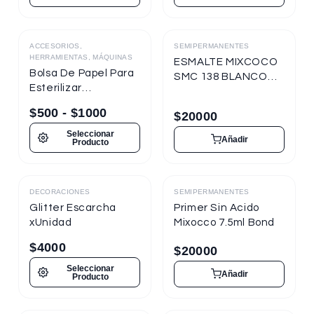
ACCESORIOS,
SEMIPERMANENTES
Destacado
HERRAMIENTAS, MÁQUINAS
ESMALTE MIXCOCO
Bolsa De Papel Para
SMC 138 BLANCO
Esterilizar
TIZA 7.5ml
Herramientas
Semipermanente
$
500
-
$
1000
$
20000
Seleccionar
Añadir
Producto
DECORACIONES
SEMIPERMANENTES
Destacado
Destacado
Glitter Escarcha
Primer Sin Acido
xUnidad
Mixocco 7.5ml Bond
$
4000
$
20000
Seleccionar
Añadir
Producto