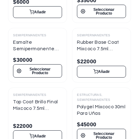
$
35000
$
6000
Seleccionar
Añadir
Producto
SEMIPERMANENTES
SEMIPERMANENTES
Destacado
Destacado
Esmalte
Rubber Base Coat
Semipermanente
Mixcoco 7.5ml
Mixcoco FRE
Semipermanente
$
30000
$
22000
Semitraslúcido 15ml
para Uñas
para Uñas
Seleccionar
Añadir
Producto
SEMIPERMANENTES
ESTRUCTURAS,
Destacado
Destacado
SEMIPERMANENTES
Top Coat Brillo Final
Polygel Mixcoco 30ml
Mixcoco 7.5ml
Para Uñas
Semipermanente
para Uñas
$
45000
$
22000
Seleccionar
Añadir
Producto