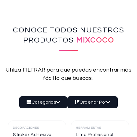
CONOCE TODOS NUESTROS
PRODUCTOS
MIXCOCO
Utiliza FILTRAR para que puedas encontrar más
fácil lo que buscas.
Categorías
Ordenar Por
DECORACIONES
HERRAMIENTAS
Destacado
Destacado
Sticker Adhesivo
Lima Profesional