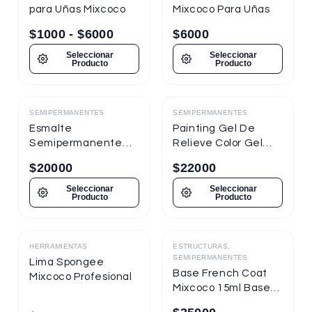
para Uñas Mixcoco
Mixcoco Para Uñas
$
1000
-
$
6000
$
6000
Seleccionar
Seleccionar
Producto
Producto
SEMIPERMANENTES
SEMIPERMANENTES
Destacado
Destacado
Esmalte
Painting Gel De
Semipermanente
Relieve Color Gel
Mixcoco
Mixcoco 1/4oz
$
20000
$
22000
Semitraslúcido 7.5ml
Nueva Presentación
Seleccionar
Seleccionar
Producto
Producto
HERRAMIENTAS
ESTRUCTURAS,
Destacado
Destacado
SEMIPERMANENTES
Lima Spongee
Base French Coat
Mixcoco Profesional
Mixcoco 15ml Base
Gel Con Color