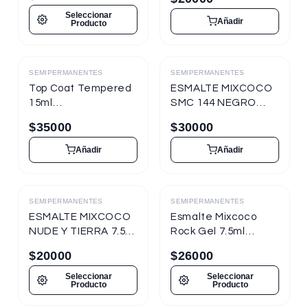
Seleccionar
Añadir
Producto
SEMIPERMANENTES
SEMIPERMANENTES
Destacado
Destacado
Top Coat Tempered
ESMALTE MIXCOCO
15ml
SMC 144 NEGRO
Semipermanente
15ml
$
35000
$
30000
para Uñas
Semipermanente
Resistente a
Añadir
Añadir
Rayaduras
SEMIPERMANENTES
SEMIPERMANENTES
Destacado
Destacado
ESMALTE MIXCOCO
Esmalte Mixcoco
NUDE Y TIERRA 7.5ml
Rock Gel 7.5ml
Semipermanente
Semipermanente
$
20000
$
26000
Nueva Presentación
Alto Brillo
Seleccionar
Seleccionar
Producto
Producto