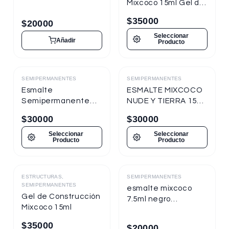
Mixcoco 15ml Gel de
Construcción
$
35000
$
20000
Seleccionar
Añadir
Producto
SEMIPERMANENTES
SEMIPERMANENTES
Destacado
Destacado
Esmalte
ESMALTE MIXCOCO
Semipermanente
NUDE Y TIERRA 15ml
Moon Light | Princess
Semipermanente
$
30000
$
30000
Cat Eye Mixcoco
7.5ml
Seleccionar
Seleccionar
Producto
Producto
ESTRUCTURAS,
SEMIPERMANENTES
Destacado
Destacado
SEMIPERMANENTES
esmalte mixcoco
Gel de Construcción
7.5ml negro
Mixcoco 15ml
semipermanente
nueva presentacion
$
35000
$
20000