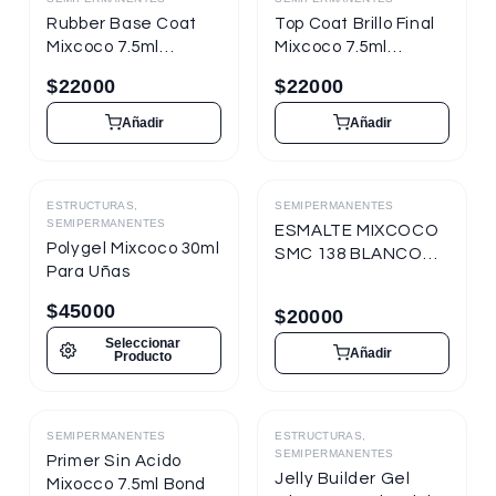
Destacado
Destacado
Rubber Base Coat
Top Coat Brillo Final
Mixcoco 7.5ml
Mixcoco 7.5ml
Semipermanente
Semipermanente
$
22000
$
22000
para Uñas
para Uñas
Añadir
Añadir
ESTRUCTURAS,
SEMIPERMANENTES
Destacado
Destacado
SEMIPERMANENTES
ESMALTE MIXCOCO
Polygel Mixcoco 30ml
SMC 138 BLANCO
Para Uñas
TIZA 7.5ml
Semipermanente
$
45000
$
20000
Seleccionar
Añadir
Producto
SEMIPERMANENTES
ESTRUCTURAS,
Destacado
SEMIPERMANENTES
Primer Sin Acido
Jelly Builder Gel
Mixocco 7.5ml Bond