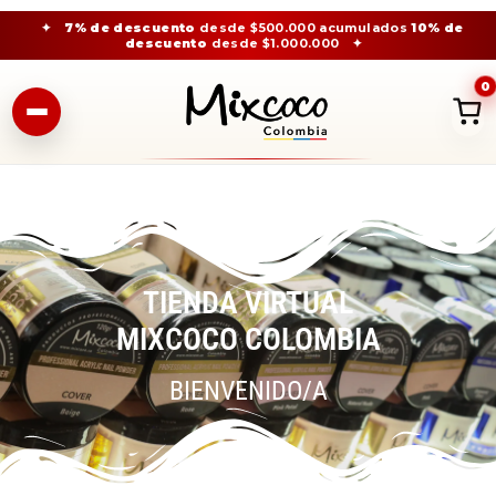
✦
7% de descuento
desde $500.000 acumulados
10% de
descuento
desde $1.000.000
✦
0
TIENDA VIRTUAL
MIXCOCO COLOMBIA
BIENVENIDO/A