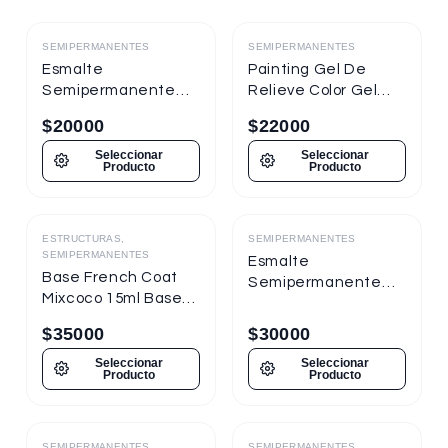
SEMIPERMANENTES
SEMIPERMANENTES
Destacado
Destacado
Esmalte
Painting Gel De
Semipermanente
Relieve Color Gel
Mixcoco
Mixcoco 1/4oz
$
20000
$
22000
Semitraslúcido 7.5ml
Nueva Presentación
Seleccionar
Seleccionar
Producto
Producto
ESTRUCTURAS,
SEMIPERMANENTES
Destacado
Destacado
SEMIPERMANENTES
Esmalte
Base French Coat
Semipermanente
Mixcoco 15ml Base
Mixcoco FRE
Gel Con Color
Semitraslúcido 15ml
$
35000
$
30000
para Uñas
Seleccionar
Seleccionar
Producto
Producto
SEMIPERMANENTES
SEMIPERMANENTES