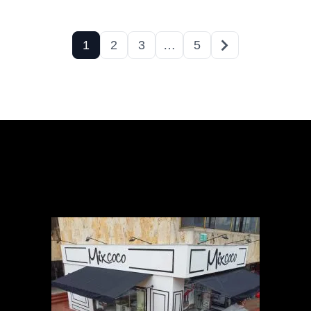
1
2
3
…
5