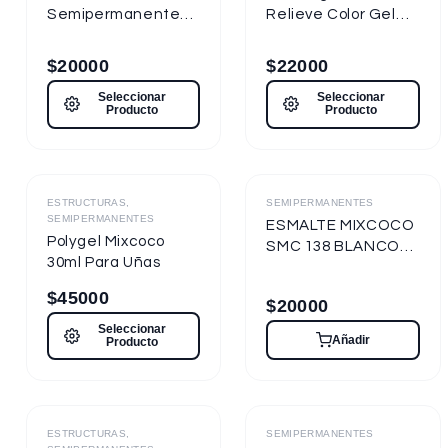
Semipermanente
Relieve Color Gel
Mixcoco
Mixcoco 1/4oz
Semitraslúcido
$
20000
$
22000
7.5ml Nueva
Seleccionar
Seleccionar
Presentación
Producto
Producto
Destacado
Destacado
ESTRUCTURAS,
SEMIPERMANENTES
SEMIPERMANENTES
ESMALTE MIXCOCO
Polygel Mixcoco
SMC 138 BLANCO
30ml Para Uñas
TIZA 7.5ml
Semipermanente
$
45000
$
20000
Seleccionar
Añadir
Producto
Destacado
Destacado
ESTRUCTURAS,
SEMIPERMANENTES