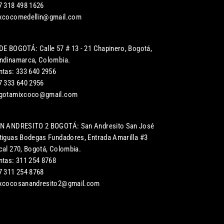
7 318 498 1626
xcocomedellin@gmail.com
DE BOGOTÁ: Calle 57 # 13 - 21 Chapinero, Bogotá,
ndinamarca, Colombia.
ntas: 333 640 2956
7 333 640 2956
gotamixcoco@gmail.com
N ANDRESITO 2 BOGOTÁ: San Andresito San José
tiguas Bodegas Fundadores, Entrada Amarilla #3
cal 270, Bogotá, Colombia.
ntas: 311 254 8768
7 311 254 8768
xcocosanandresito2@gmail.com