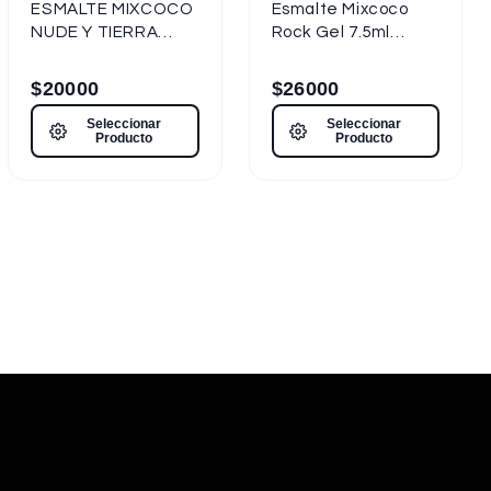
ESMALTE MIXCOCO
Esmalte Mixcoco
NUDE Y TIERRA
Rock Gel 7.5ml
7.5ml
Semipermanente
Semipermanente
Alto Brillo
$
20000
$
26000
Nueva
Seleccionar
Seleccionar
Presentación
Producto
Producto