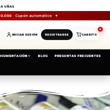
RA UÑAS
00.000
Cupón automático
✦
0
INICIAR SESIÓN
REGISTRARSE
CARRITO
OCUMENTACIÓN
BLOG
PREGUNTAS FRECUENTES