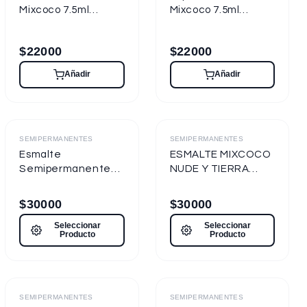
Mixcoco 7.5ml
Mixcoco 7.5ml
Semipermanente
Semipermanente
para Uñas
para Uñas
$
22000
$
22000
Añadir
Añadir
Destacado
Destacado
SEMIPERMANENTES
SEMIPERMANENTES
Esmalte
ESMALTE MIXCOCO
Semipermanente
NUDE Y TIERRA
Moon Light |
15ml
Princess Cat Eye
Semipermanente
$
30000
$
30000
Mixcoco 7.5ml
Seleccionar
Seleccionar
Producto
Producto
Destacado
Destacado
SEMIPERMANENTES
SEMIPERMANENTES