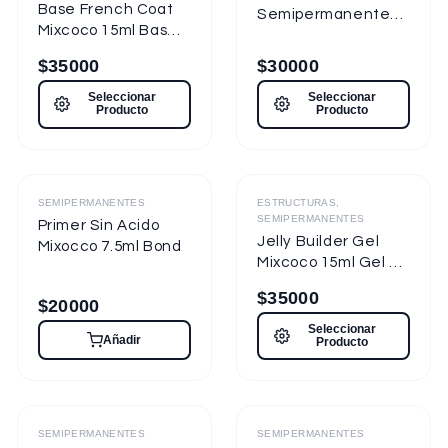
Base French Coat
Semipermanente
Mixcoco 15ml Base
Mixcoco FRE
Gel Con Color
Semitraslúcido 15ml
$
35000
$
30000
para Uñas
Seleccionar
Seleccionar
Producto
Producto
Destacado
SEMIPERMANENTES
ESTRUCTURAS,
SEMIPERMANENTES
Primer Sin Acido
Jelly Builder Gel
Mixocco 7.5ml Bond
Mixcoco 15ml Gel de
Construcción
$
35000
$
20000
Seleccionar
Añadir
Producto
Destacado
Destacado
SEMIPERMANENTES
SEMIPERMANENTES