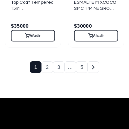
Top Coat Tempered
ESMALTE MIXCOCO
15ml
SMC 144 NEGRO
Semipermanente
15ml
para Uñas
Semipermanente
$
35000
$
30000
Resistente a
Rayaduras
Añadir
Añadir
1
2
3
…
5