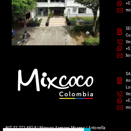
+5
mi
SE
Cu
Ve
+5
bo
SA
An
Lo
Ve
+5
mi
NIT 37.272.497-8 | Maryury Arengas Moreno | Antonella