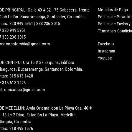
DE PRINCIPAL: Calle 49 # 32 - 75 Cabecera, frente
Métodos de Pago
 Club Unión. Bucaramanga, Santander, Colombia.
Política de Privacid
ntas: 320 949 5951 | 333 236 3015
Política de Envíos y
7 320 949 5951
Términos y Condici
7 333 236 3015
xcococolombia@gmail.com
Facebook
Instagram
Youtube
DE CENTRO: Cra 15 # 37 Esquina, Edificio
lseguros. Bucaramanga, Santander, Colombia.
ntas: 315 613 1428
7 315 613 1428
ntromixcoco@gmail.com
DE MEDELLIN: Avda Oriental con La Playa Cra. 46 #
- 13 Lc 2 Diag. Estación La Playa. Medellín,
tioquia, Colombia.
ntas: 318 498 1626