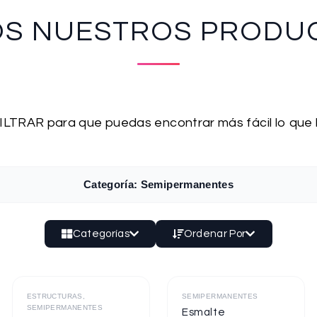
OS NUESTROS PRODU
 FILTRAR para que puedas encontrar más fácil lo que
Categoría: Semipermanentes
Categorías
Ordenar Por
Destacado
Destacado
ESTRUCTURAS,
SEMIPERMANENTES
SEMIPERMANENTES
Esmalte