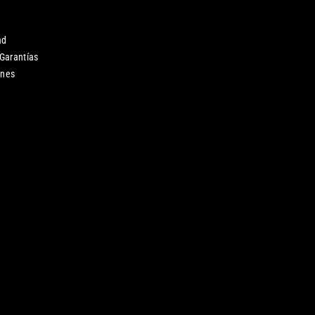
ad
 Garantías
ones