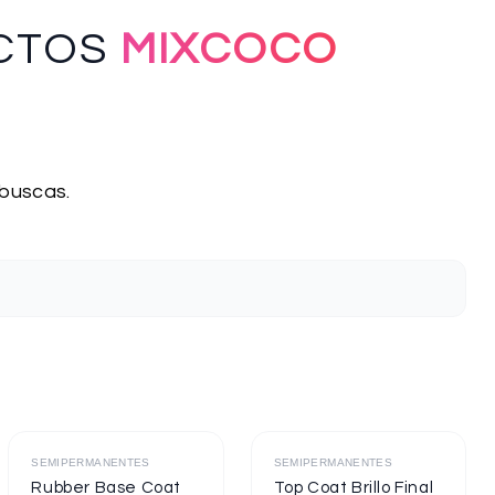
CTOS
MIXCOCO
 buscas.
Destacado
Destacado
SEMIPERMANENTES
SEMIPERMANENTES
Rubber Base Coat
Top Coat Brillo Final