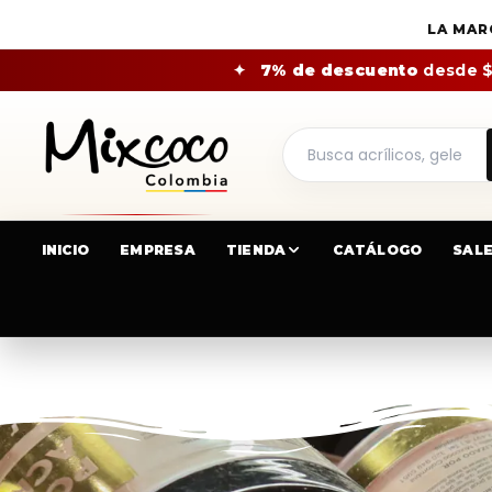
LA MAR
✦
7% de descuento
desde 
INICIO
EMPRESA
TIENDA
CATÁLOGO
SAL