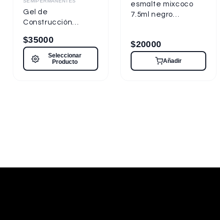
SEMIPERMANENTES
esmalte mixcoco
Gel de
7.5ml negro
Construcción
semipermanente
Mixcoco 15ml
nueva presentacion
$
35000
$
20000
Seleccionar
Añadir
Producto