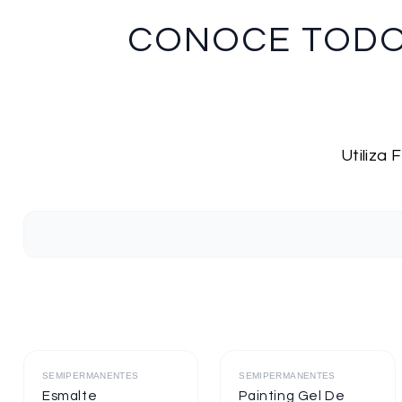
CONOCE TOD
Utiliza
Destacado
Destacado
SEMIPERMANENTES
SEMIPERMANENTES
Esmalte
Painting Gel De